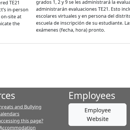
grados 1, 2 y 9 se les administrará la evalu
ered TE21
administrarán evaluaciones TE21. Esto incl
ct’s in-person
escolares virtuales y en persona del distri
 on-site at
escuela de inscripción de su estudiante. La
icate the
exámenes (fecha, hora) pronto.
rces
Employees
hreats and Bullying
Employee
Calendars
Website
accessing this page?
 Accommodation