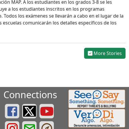
ación MAP. A los estudiantes en los grados 3-8 se les
uye a los estudiantes inscritos en los programas
to. Todos los exámenes se llevarán a cabo en el lugar de la
s escuelas comunicarán los detalles específicos de los
More Stories
Connections
Greenville County Schools Facebook Page
Greenville County Schools Twitter Page
Greenville County Schools YouTube Page
Greenville County Schools Instagram Page
Greenville County Schools Email Login
Greenville County Portals