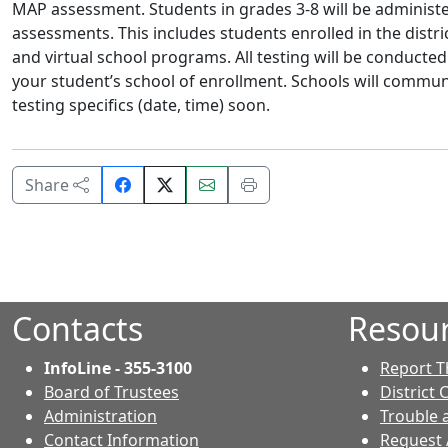
MAP assessment. Students in grades 3-8 will be administ
assessments. This includes students enrolled in the distri
and virtual school programs. All testing will be conducted
your student’s school of enrollment. Schools will commun
testing specifics (date, time) soon.
Share
Email
Print
Share
on
this
this
Facebook.
page.
page.
Contacts
Resou
InfoLine - 355-3100
Report T
Board of Trustees
District 
Administration
Trouble 
Contact Information
Request