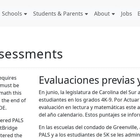
Schools
Students & Parents
About
Jobs
ssessments
Evaluaciones previas 
requires
s must be
En junio, la legislatura de Carolina del S
math this
estudiantes en los grados 4K-9. Por Actua
e the end of
evaluación en lectura y matemáticas este añ
CDE.
del año calendario. Estos puntajes se inf
tered PALS
En las escuelas del condado de Greenville, 
stBridge
PALS y a los estudiantes de 5K se les admin
stered the