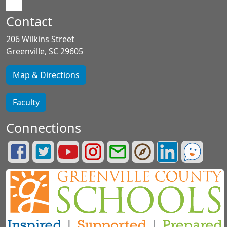
Contact
206 Wilkins Street
Greenville, SC 29605
Map & Directions
Faculty
Connections
Lifelong
Greenville
Greenville
Greenville
Greenville
Greenville
Greenville
See
Learning
County
County
County
County
County
County
Something.
Facebook
Schools
Schools
Schools
Schools
Portals
LinkedIn
Say
Page
Twitter
YouTube
Instagram
Email
Page
Something.
Page
Page
Page
Login